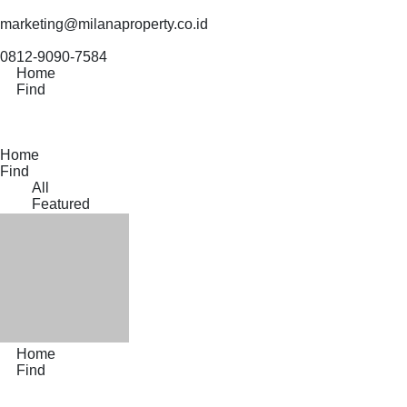
marketing@milanaproperty.co.id
0812-9090-7584
Home
Find
Home
Find
All
Featured
Home
Find